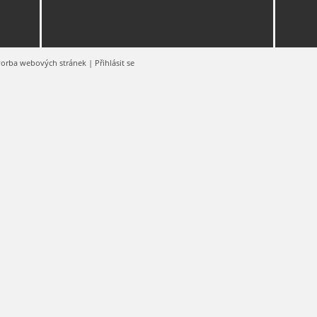
zařízení
Ocelové
konstrukce
vorba webových stránek
|
Přihlásit se