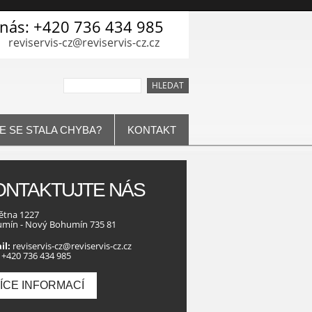
 nás: +420 736 434 985
reviservis-cz@reviservis-cz.cz
E SE STALA CHYBA?
KONTAKT
ONTAKTUJTE NÁS
větna 1227
mín - Nový Bohumín 735 81
il:
reviservis-cz@reviservis-cz.cz
+420 736 434 985
ÍCE INFORMACÍ