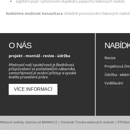
zajištění popř. vyhotovení duplikátů pasportů tlakových nádob.
Nabízíme možnost konzultace
ohledně provozování tlakových nádob, 
O NÁS
NABÍD
projekt - montáž - revize - údržba
Revize
Předností naší společnosti je flexibilnost,
Projektová čin
přizpůsobení se požadavkům zákazníka,
samozřejmostí je osobní přístup a vysoká
Údržba - elekt
kvalita provedené práce.
Vzdělávání
VÍCE INFORMACÍ
Webové stránky zdarma
od
BANAN.CZ
|
Ostravski Tvorba webových stránek
|
Přihlásit