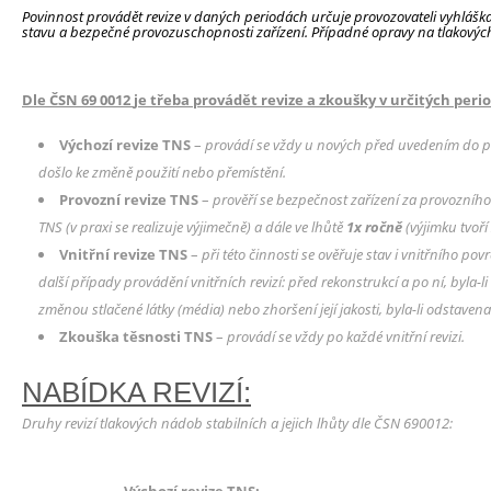
Povinnost provádět revize v daných periodách určuje provozovateli vyhlášk
stavu a bezpečné provozuschopnosti zařízení. Případné opravy na tlakový
Dle
ČSN 69 0012
je třeba provádět revize a zkoušky v určitých peri
Výchozí revize TNS
–
provádí se vždy u nových před uvedením do 
došlo ke změně použití nebo přemístění.
Provozní revize TNS
–
prověří se bezpečnost zařízení za provozníh
TNS (v praxi se realizuje výjimečně) a dále ve lhůtě
1x ročně
(výjimku tvoří
Vnitřní revize TNS
–
při této činnosti se ověřuje stav i vnitřního po
další případy provádění vnitřních revizí: před rekonstrukcí a po ní, byl
změnou stlačené látky (média) nebo zhoršení její jakosti, byla-li odstave
Zkouška těsnosti TNS
–
provádí se vždy po každé vnitřní revizi.
NABÍDKA REVIZÍ:
Druhy revizí tlakových nádob stabilních a jejich lhůty dle ČSN 690012: