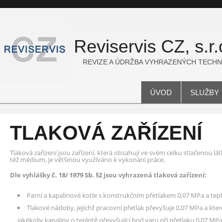
Reviservis CZ, s.r.
REVIZE A ÚDRŽBA VYHRAZENÝCH TECHN
ÚVOD
SLUŽBY
TLAKOVÁ ZAŘÍZENÍ
Tlaková zařízení jsou zařízení, která obsahují ve svém celku stlačenou lá
též médium, je většinou využíváno k vykonání práce.
Dle vyhlášky
č. 18/ 1979 Sb. §2
jsou vyhrazená tlaková zařízení:
Parní a kapalinové kotle s konstrukčním přetlakem 0,07 MPa a tepl
Tlakové nádoby, jejichž pracovní přetlak převyšuje 0,07 MPa a kter
jakékoliv kapaliny o teplotě převyšující bod varu při přetlaku 0,07 MPa