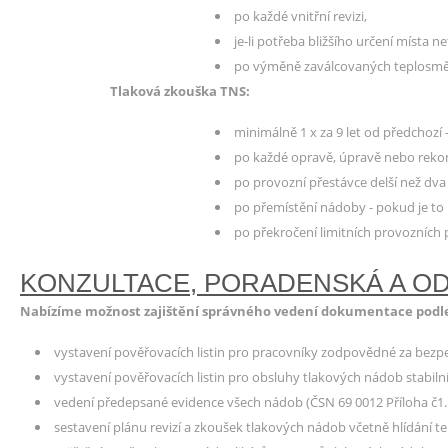
po každé vnitřní revizi,
je-li potřeba bližšího určení místa ne
po výměně zaválcovaných teplosmě
Tlaková zkouška TNS:
minimálně 1 x za 9 let od předchozí -
po každé opravě, úpravě nebo rekon
po provozní přestávce delší než dva 
po přemístění nádoby - pokud je to n
po překročení limitních provozních 
KONZULTACE, PORADENSKÁ A O
Nabízíme možnost zajištění správného vedení dokumentace podle
vystavení pověřovacích listin pro pracovníky zodpovědné za bezpe
vystavení pověřovacích listin pro obsluhy tlakových nádob stabilníc
vedení předepsané evidence všech nádob (ČSN 69 0012 Příloha č1. 
sestavení plánu revizí a zkoušek tlakových nádob včetně hlídání 