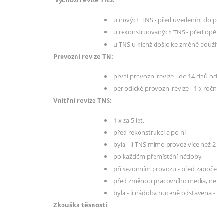
Výchozí revize TNS:
u nových TNS - před uvedením do 
u rekonstruovaných TNS - před op
u TNS u níchž došlo ke změně použití
Provozní revize TN:
první provozní revize - do 14 dnů o
periodické provozní revize - 1 x ročn
Vnitřní revize TNS:
1 x za 5 let,
před rekonstrukcí a po ní,
byla - li TNS mimo provoz více než
po každém přemístění nádoby,
při sezonním provozu - před započet
před změnou pracovního media, nebo
byla - li nádoba nuceně odstavena - 
Zkouška těsnosti: