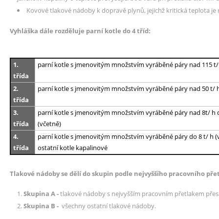
Kovové tlakové nádoby k dopravě plynů, jejichž kritická teplota je ni
Vyhláška dále rozděluje parní kotle do 4 tříd:
1.
parní kotle s jmenovitým množstvím vyráběné páry nad 115 t/
třída
2.
parní kotle s jmenovitým množstvím vyráběné páry nad 50 t/ 
třída
3.
parní kotle s jmenovitým množstvím vyráběné páry nad 8t/ h
třída
(včetně)
4.
parní kotle s jmenovitým množstvím vyráběné páry do 8 t/ h 
třída
ostatní kotle kapalinové
Tlakové nádoby se dělí do skupin podle nejvyššího pracovního pře
Skupina A -
tlakové nádoby s nejvyšším pracovním přetlakem přesa
Skupina
B -
všechny ostatní tlakové nádoby.